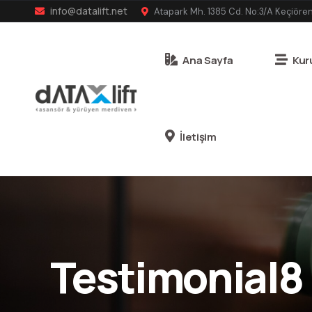
info@datalift.net
Atapark Mh. 1385 Cd. No:3/A Keçiöre
Ana Sayfa
Kur
İletişim
Testimonial8