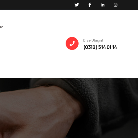
ız
Bize Ulaşın!
(0312) 514 01 14