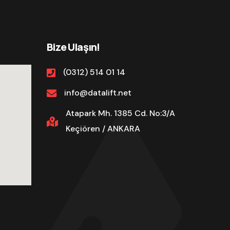
Bize Ulaşın!
(0312) 514 01 14
info@datalift.net
Atapark Mh. 1385 Cd. No:3/A
Keçiören / ANKARA