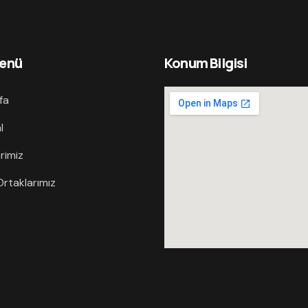
Menü
Konum Bilgisi
fa
l
rimiz
rtaklarımız